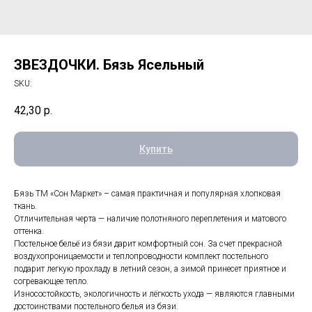
ЗВЕЗДОЧКИ. Бязь Ясельный
SKU:
42,30
р.
Купить
Бязь ТМ «Сон Маркет» – самая практичная и популярная хлопковая
ткань.
Отличительная черта — наличие полотняного переплетения и матового
оттенка.
Постельное бельё из бязи дарит комфортный сон. За счет прекрасной
воздухопроницаемости и теплопроводности комплект постельного
подарит легкую прохладу в летний сезон, а зимой принесет приятное и
согревающее тепло.
Износостойкость, экологичность и лёгкость ухода — являются главными
достоинствами постельного белья из бязи.