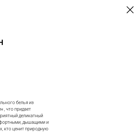
Н
льного белья из
н , что придает
 приятный деликатный
омфортными, дышащими и
х, кто ценит природную