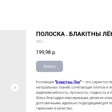
ПОЛОСКА . БЛАКІТНЫ ЛЁ
SKU:
199,98
р.
Купить
Коллекция
"
Блакітны Лен
"
— это серия посте
натуральных тканей, сочетающих хлопок и ле
изделиям мягкость, прочность, гладкость и
блеск благодаря мерсеризации, делая их к
долговечными, идеально подходящими для те
гармонию и качество.